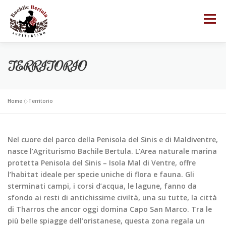
Passa
al
Menu
contenuto
Home
Chi siamo
Territorio
TERRITORIO
Camere
Ristorante
Servizi
Tariffe
Home
»
Territorio
Prenota
Nel cuore del parco della Penisola del Sinis e di Maldiventre,
nasce l’Agriturismo Bachile Bertula. L’Area naturale marina
protetta Penisola del Sinis – Isola Mal di Ventre, offre
l’habitat ideale per specie uniche di flora e fauna. Gli
sterminati campi, i corsi d’acqua, le lagune, fanno da
sfondo ai resti di antichissime civiltà, una su tutte, la città
di Tharros che ancor oggi domina Capo San Marco. Tra le
più belle spiagge dell’oristanese, questa zona regala un