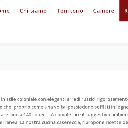
ome
Chi siamo
Territorio
Camere
R
 in stile coloniale con eleganti arredi rustici rigorosament
le
che, proprio come una volta, possiedono soffitti in legno
itare sino a 140 coperti. A completare il suggestivo ambi
erranea. La nostra cucina casereccia, ripropone ricette del