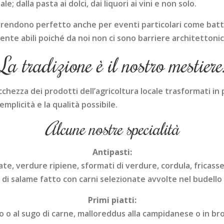
 dalla pasta ai dolci, dai liquori ai vini e non solo.
o rendono perfetto anche per eventi particolari come batt
nte abili poiché da noi non ci sono barriere architettoni
La tradizione è il nostro mestiere
icchezza dei prodotti dell’agricoltura locale trasformati in pi
emplicità e la qualità possibile.
Alcune nostre specialità
Antipasti:
te, verdure ripiene, sformati di verdure, cordula, fricassea
 di salame fatto con carni selezionate avvolte nel budello 
Primi piatti:
o o al sugo di carne, malloreddus alla campidanese o in bro