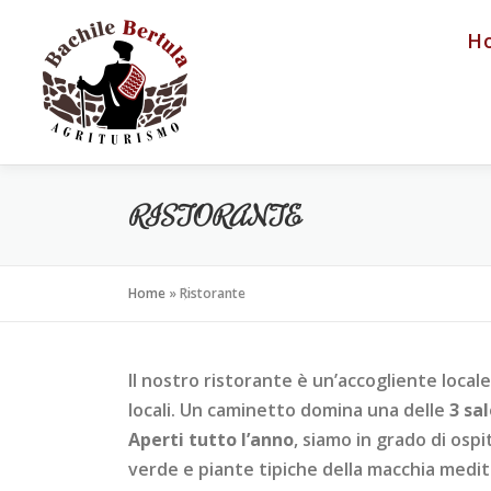
Passa
H
al
contenuto
RISTORANTE
Home
»
Ristorante
Il nostro ristorante è un’accogliente locale
locali. Un caminetto domina una delle
3 sa
Aperti tutto l’anno
, siamo in grado di osp
verde e piante tipiche della macchia medit