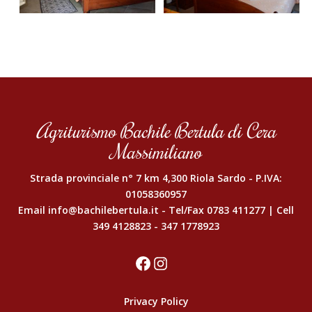
Agriturismo Bachile Bertula di Cera
Massimiliano
Strada provinciale n° 7 km 4,300 Riola Sardo - P.IVA:
01058360957
Email
info@bachilebertula.it
- Tel/Fax
0783 411277
| Cell
349 4128823
-
347 1778923
Facebook
Instagram
Privacy Policy